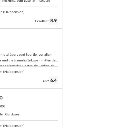
iningsklima, sehr gute Tennisplätze
en (Halbpension)
Bewertung:
8.9
Exzellent
enhotel überzeugt Sportler vor allem
 und die traumhafte Lage inmitten der
üche bietet den Gästen ein Frühstück
enter Qualität.
en (Halbpension)
Bewertung:
6.4
Gut
o
see
 den Gardasee
en (Halbpension)