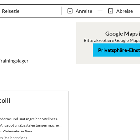
Tennis-Trainingslager
Empfehlungen
Services
Anreise
Abreise
 Standorte
97,8% Weiterempfehlungsrate
20+ Jahre Trainingsla
Google Maps i
Bitte akzeptiere Google Maps
Roadmap
Satellit
Privatsphäre-Eins
rainingslager
olli
moderne und umfangreiche Wellness-
e Angebot an Zusatzleistungen machen
n Geheimtip in Riva.
en (Halbpension)