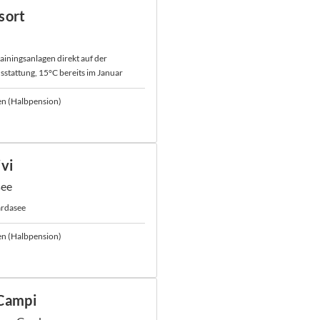
sort
rainingsanlagen direkt auf der
sstattung, 15°C bereits im Januar
en (Halbpension)
ivi
see
rdasee
en (Halbpension)
 Campi