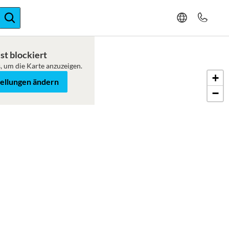
ger-Expertise
st blockiert
, um die Karte anzuzeigen.
+
tellungen ändern
−