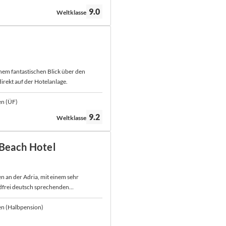
Bewertung:
9.0
Weltklasse
inem fantastischen Blick über den
irekt auf der Hotelanlage.
en (ÜF)
Bewertung:
9.2
Weltklasse
 Beach Hotel
n an der Adria, mit einem sehr
dfrei deutsch sprechenden
en (Halbpension)