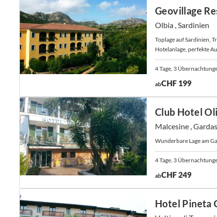
Geovillage Re
Olbia , Sardinien
Toplage auf Sardinien, T
Hotelanlage, perfekte Au
4 Tage, 3 Übernachtung
CHF 199
ab
Club Hotel Ol
Malcesine , Garda
Wunderbare Lage am Ga
4 Tage, 3 Übernachtung
CHF 249
ab
Hotel Pineta