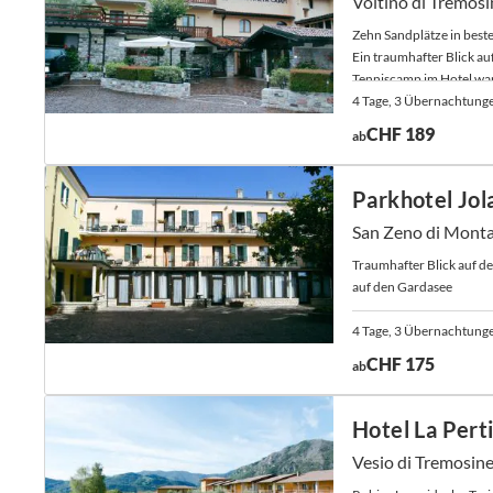
Voltino di Tremosi
Zehn Sandplätze in beste
Ein traumhafter Blick au
Tenniscamp im Hotel war
4 Tage, 3 Übernachtung
CHF 189
ab
Parkhotel Jol
San Zeno di Monta
Traumhafter Blick auf de
auf den Gardasee
4 Tage, 3 Übernachtung
CHF 175
ab
Hotel La Pert
Vesio di Tremosine