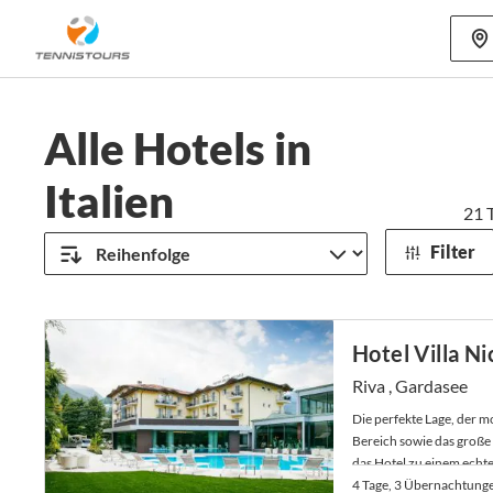
Mehr als 70
Alle Hotels in
Italien
21
T
Filter
Hotel Villa Nic
Riva , Gardasee
Die perfekte Lage, der 
Bereich sowie das groß
das Hotel zu einem echte
4 Tage, 3 Übernachtung