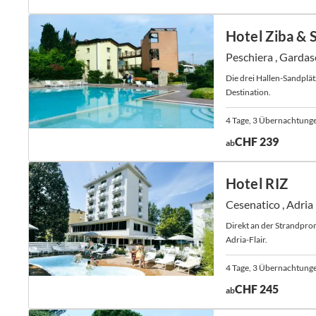
Hotel Ziba & 
Peschiera , Gardas
Die drei Hallen-Sandplät
Destination.
4 Tage, 3 Übernachtung
CHF 239
ab
Hotel RIZ
Cesenatico , Adria
Direkt an der Strandpro
Adria-Flair.
4 Tage, 3 Übernachtung
CHF 245
ab