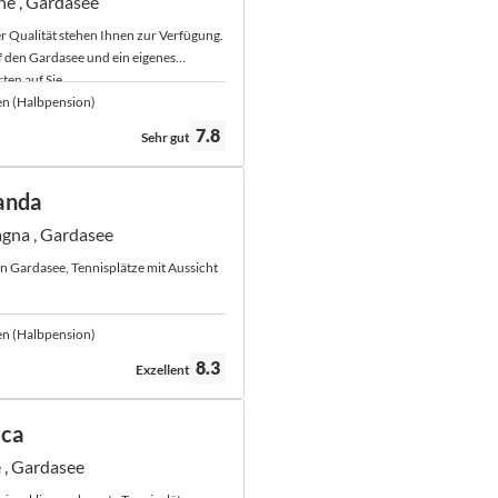
ne , Gardasee
r Qualität stehen Ihnen zur Verfügung.
f den Gardasee und ein eigenes
ten auf Sie.
en (Halbpension)
Bewertung:
7.8
Sehr gut
anda
gna , Gardasee
n Gardasee, Tennisplätze mit Aussicht
en (Halbpension)
Bewertung:
8.3
Exzellent
ica
 , Gardasee