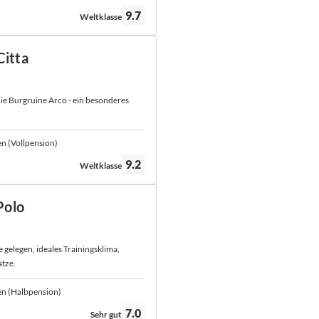
Bewertung:
9.7
Weltklasse
Citta
 die Burgruine Arco - ein besonderes
n (Vollpension)
Bewertung:
9.2
Weltklasse
Polo
elegen, ideales Trainingsklima,
tze.
en (Halbpension)
Bewertung:
7.0
Sehr gut