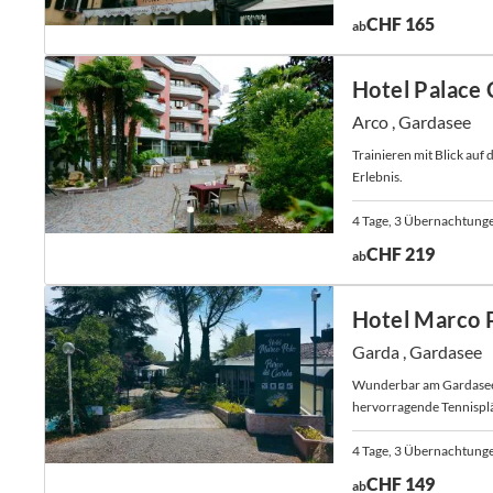
CHF 165
ab
Hotel Palace 
Arco , Gardasee
Trainieren mit Blick auf
Erlebnis.
4 Tage, 3 Übernachtunge
CHF 219
ab
Hotel Marco 
Garda , Gardasee
Wunderbar am Gardasee g
hervorragende Tennisplä
4 Tage, 3 Übernachtung
CHF 149
ab