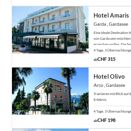
Hotel Amaris
Garda , Gardasee
Eine ideale Destination 
von Garda sein möchten 
erreichen wollen. Die Ten
4 Tage, 3 Übernachtung
CHF 315
ab
Hotel Olivo
Arco , Gardasee
Trainieren mit Blick auf
Erlebnis.
4 Tage, 3 Übernachtunge
CHF 198
ab