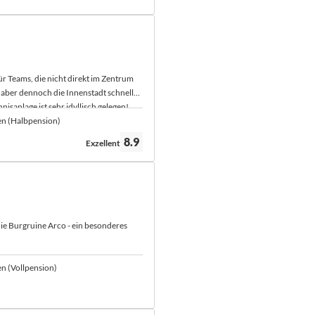
für Teams, die nicht direkt im Zentrum
aber dennoch die Innenstadt schnell
nisanlage ist sehr idyllisch gelegen!
en (Halbpension)
Bewertung:
8.9
Exzellent
 die Burgruine Arco - ein besonderes
n (Vollpension)