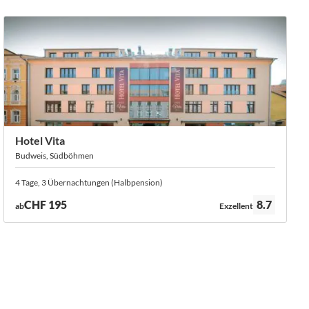
Hotel Vita
Budweis, Südböhmen
4 Tage, 3 Übernachtungen (Halbpension)
Bewertung:
CHF 195
8.7
ab
Exzellent