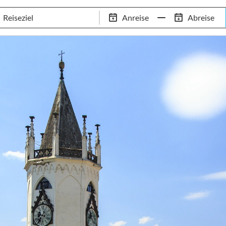
Tennis-Trainingslager
Empfehlungen
Services
Anreise
Abreise
 Standorte
97,8% Weiterempfehlungsrate
20+ Jahre Trainingsla