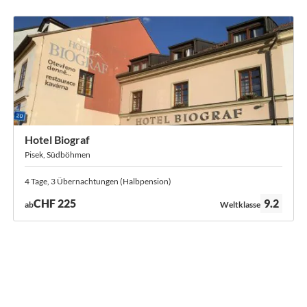
Hotel Biograf
Pisek, Südböhmen
4 Tage, 3 Übernachtungen (Halbpension)
Bewertung:
CHF 225
9.2
ab
Weltklasse