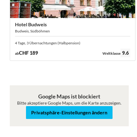
Hotel Budweis
Budweis, Südböhmen
4 Tage, 3 Übernachtungen (Halbpension)
Bewertung:
CHF 189
9.6
ab
Weltklasse
Google Maps ist blockiert
Bitte akzeptiere Google Maps, um die Karte anzuzeigen.
Roadmap
Satellit
Privatsphäre-Einstellungen ändern