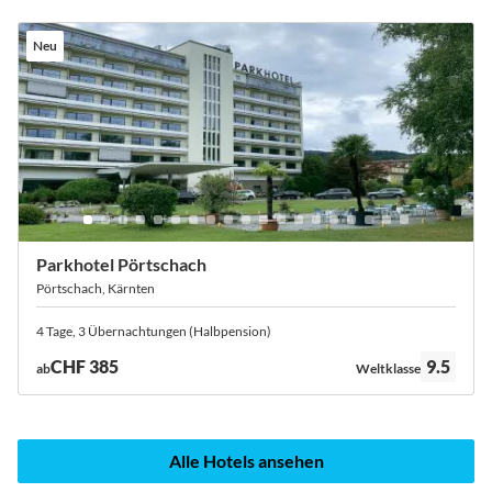
Neu
Parkhotel Pörtschach
Pörtschach, Kärnten
4 Tage, 3 Übernachtungen (Halbpension)
Bewertung:
CHF 385
9.5
ab
Weltklasse
Alle Hotels ansehen