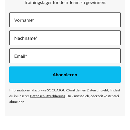
Trainingslager für dein Team zu gewinnen.
Vorname
Nachname
Melde
dich
für
unseren
Abonnieren
Newsletter
an:
Informationen dazu, wie SOCCATOURS mit deinen Daten umgeht, findest
du in unserer
Datenschutzerklärung
. Du kannst dich jederzeit kostenfrei
abmelden.