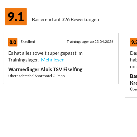
9.1
Basierend auf
326 Bewertungen
8.0
Exzellent
Trainingslager ab 23.04.2026
9.
Es hat alles soweit super gepasst im
Das
Trainingslager.
Mehr lesen
hab
und
Warmedinger Alois TSV Eiselfing
Ba
Übernachtet bei Sporthotel Olimpo
Kr
Über