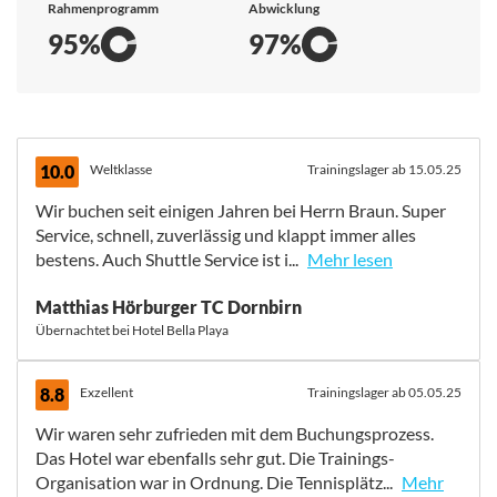
Rahmenprogramm
Abwicklung
95%
97%
10.0
Weltklasse
Trainingslager ab 15.05.25
Wir buchen seit einigen Jahren bei Herrn Braun. Super
Service, schnell, zuverlässig und klappt immer alles
bestens. Auch Shuttle Service ist i...
Mehr lesen
Wir buchen seit einigen Jahren bei Herrn Braun. Super
Matthias Hörburger TC Dornbirn
Service, schnell, zuverlässig und klappt immer alles
Übernachtet bei Hotel Bella Playa
bestens. Auch Shuttle Service ist immer pünktlich. Sind
sehr zufrieden mit allem. Wir waren im neuen Hotel-
Trakt. Dort waren sehr schöne, saubere Zimmer mit
8.8
Exzellent
Trainingslager ab 05.05.25
großen Balkonen. Der Service war zudem sehr
Wir waren sehr zufrieden mit dem Buchungsprozess.
freundlich. Das Frühstück war gut, es gab eine große
Das Hotel war ebenfalls sehr gut. Die Trainings-
Auswahl und es war sehr nett angerichtet. Das Hotel
Organisation war in Ordnung. Die Tennisplätz...
Mehr
war großzügig, sehr sauber und gepflegt mit 3 Pools. Es