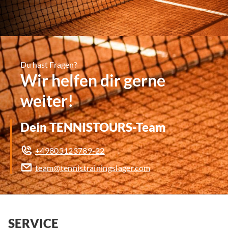
Du hast Fragen?
Wir helfen dir gerne
weiter!
Dein TENNISTOURS-Team
+49803123789-22
team@tennistrainingslager.com
SERVICE