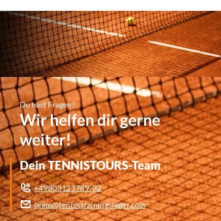
Du hast Fragen?
Wir helfen dir gerne
weiter!
Dein TENNISTOURS-Team
+49803123789-22
team@tennistrainingslager.com