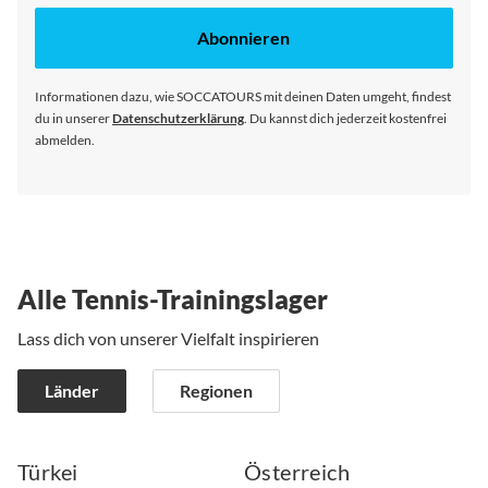
für
unseren
Abonnieren
Newsletter
an:
Informationen dazu, wie SOCCATOURS mit deinen Daten umgeht, findest
du in unserer
Datenschutzerklärung
. Du kannst dich jederzeit kostenfrei
abmelden.
Alle Tennis-Trainingslager
Lass dich von unserer Vielfalt inspirieren
Länder
Regionen
Türkei
Österreich