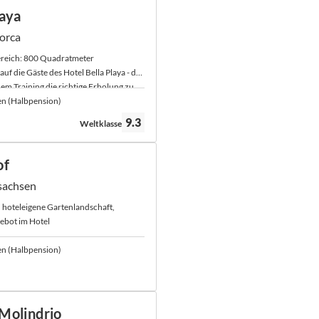
laya
lorca
reich: 800 Quadratmeter
uf die Gäste des Hotel Bella Playa - das
dem Training die richtige Erholung zu
en (Halbpension)
Bewertung:
9.3
Weltklasse
of
sachsen
l, hoteleigene Gartenlandschaft,
ebot im Hotel
en (Halbpension)
Molindrio