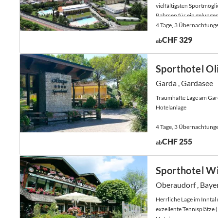
vielfältigsten Sportmögl
Rahmen für ein gelungen
4 Tage, 3 Übernachtung
CHF 329
ab
Sporthotel O
Garda , Gardasee
Traumhafte Lage am Gard
Hotelanlage
4 Tage, 3 Übernachtung
CHF 255
ab
Sporthotel Wi
Oberaudorf , Baye
Herrliche Lage im Inntal 
exzellente Tennisplätze 