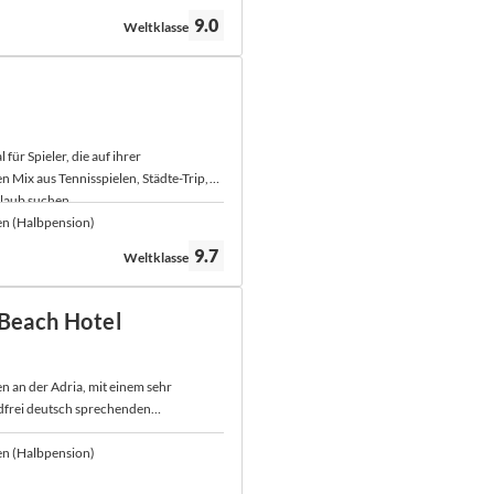
Bewertung:
9.0
Weltklasse
 für Spieler, die auf ihrer
en Mix aus Tennisspielen, Städte-Trip,
laub suchen.
en (Halbpension)
Bewertung:
9.7
Weltklasse
 Beach Hotel
n an der Adria, mit einem sehr
dfrei deutsch sprechenden
en (Halbpension)