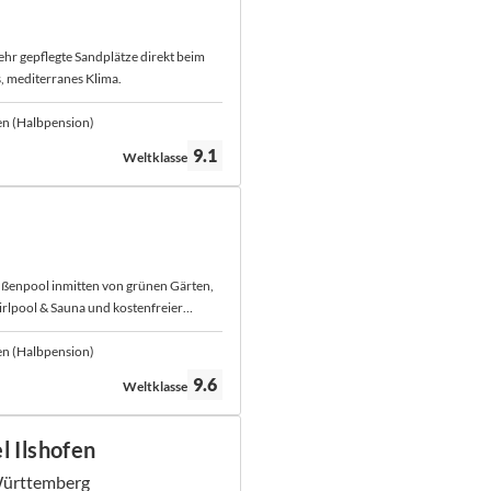
r gepflegte Sandplätze direkt beim
 mediterranes Klima.
en (Halbpension)
Bewertung:
9.1
Weltklasse
ußenpool inmitten von grünen Gärten,
rlpool & Sauna und kostenfreier
en (Halbpension)
Bewertung:
9.6
Weltklasse
l Ilshofen
Württemberg