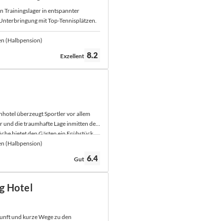
in Trainingslager in entspannter
 Unterbringung mit Top-Tennisplätzen.
en (Halbpension)
Bewertung:
8.2
Exzellent
enhotel überzeugt Sportler vor allem
 und die traumhafte Lage inmitten der
üche bietet den Gästen ein Frühstück
enter Qualität.
en (Halbpension)
Bewertung:
6.4
Gut
g Hotel
kunft und kurze Wege zu den