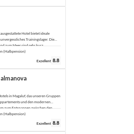
usgestattete Hotel bietet ideale
unvergessliches Trainingslager. Die
nd zum Meer sind sehr kurz.
en (Halbpension)
Bewertung:
8.8
Exzellent
 Palmanova
otels in Magaluf, das unseren Gruppen
 Appartements und den modernen
aum zum Entspannen zwischen den
.
en (Halbpension)
Bewertung:
8.8
Exzellent