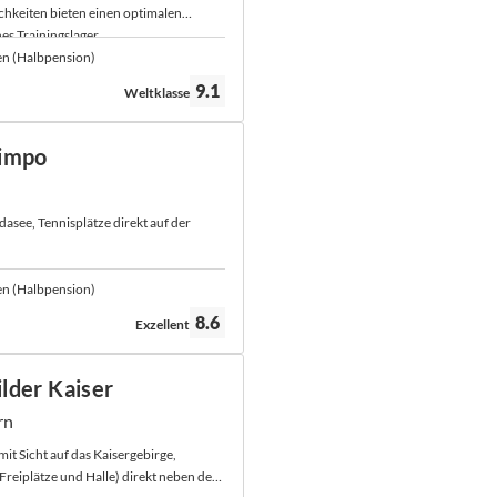
ichkeiten bieten einen optimalen
es Trainingslager.
en (Halbpension)
Bewertung:
9.1
Weltklasse
limpo
asee, Tennisplätze direkt auf der
en (Halbpension)
Bewertung:
8.6
Exzellent
lder Kaiser
rn
mit Sicht auf das Kaisergebirge,
(Freiplätze und Halle) direkt neben dem