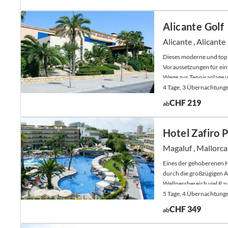
Alicante Golf
Alicante , Alicante
Dieses moderne und top a
Voraussetzungen für ein 
Wege zur Tennisanlage u
4 Tage, 3 Übernachtung
CHF 219
ab
Hotel Zafiro
Magaluf , Mallorca
Eines der gehoberenen H
durch die großzügigen
Wellnessbereich viel R
Trainingseinheiten bietet
5 Tage, 4 Übernachtung
CHF 349
ab