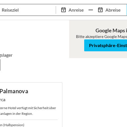
Tennis-Trainingslager
Empfehlungen
Services
Anreise
Abreise
 Standorte
97,8% Weiterempfehlungsrate
20+ Jahre Trainingsla
Google Maps i
Bitte akzeptiere Google Maps
Roadmap
Satellit
Privatsphäre-Eins
gslager
e Palmanova
rca
terne Hotel verfügt mit Sicherheit über
anlagen in der Region.
en (Halbpension)