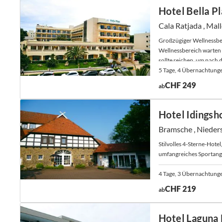
Hotel Bella P
Cala Ratjada , Mal
Großzügiger Wellnessbe
Wellnessbereich warten a
sollte reichen, um nach 
finden.
5 Tage, 4 Übernachtung
CHF 249
ab
Hotel Idingsh
Bramsche , Nieder
Stilvolles 4-Sterne-Hote
umfangreiches Sportang
4 Tage, 3 Übernachtung
CHF 219
ab
Hotel Laguna 