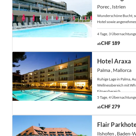
Porec , Istrien
Wunderschöne Bucht, seh
Hotel sowie angenehmes,
4 Tage, 3 Übernachtung
CHF 189
ab
Hotel Araxa
Palma , Mallorca
Ruhige Lage in Palma, A
Wellnessbereich mit Whi
Fitnessbereich
5 Tage, 4 Übernachtung
CHF 279
ab
Flair Parkhote
Ilshofen , Baden-