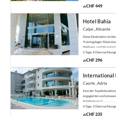
CHF 449
ab
Hotel Bahia
Calpe , Alicante
Diese Destination ist ideal
Trainingslager-Reise ein
Wellness, und Strand-Ur
5 Tage, 4 Übernachtung
CHF 296
ab
International
Caorle , Adria
Eine der Topdestinatione
engagierten und einwan
Hotelpersonal.
4 Tage, 3 Übernachtung
CHF 235
ab