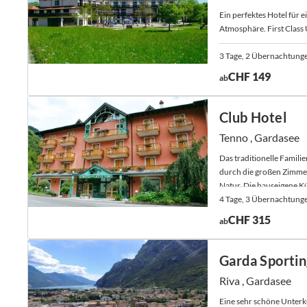
Ein perfektes Hotel für e
Atmosphäre. First Class
3 Tage, 2 Übernachtung
CHF 149
ab
Club Hotel
Tenno , Gardasee
Das traditionelle Famili
durch die großen Zimmer
Natur. Die hauseigene K
und Abendessen in exzell
4 Tage, 3 Übernachtung
CHF 315
ab
Garda Sportin
Riva , Gardasee
Eine sehr schöne Unter