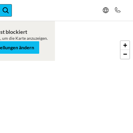
ger-Expertise
st blockiert
, um die Karte anzuzeigen.
+
tellungen ändern
−