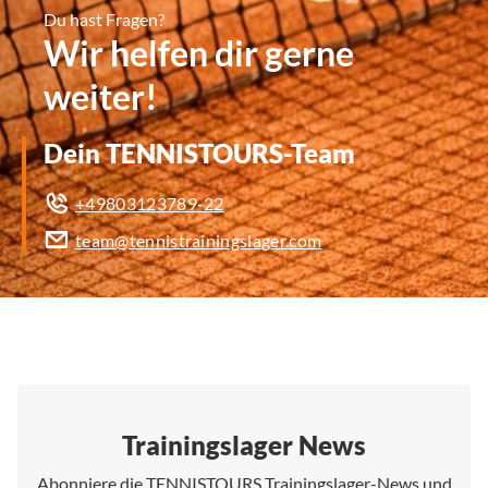
Du hast Fragen?
Wir helfen dir gerne
weiter!
Dein TENNISTOURS-Team
+49803123789-22
team@tennistrainingslager.com
Trainingslager News
Abonniere die TENNISTOURS Trainingslager-News und