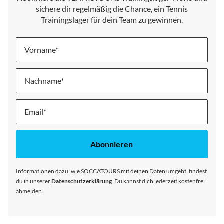
sichere dir regelmäßig die Chance, ein Tennis
Trainingslager für dein Team zu gewinnen.
Vorname
Nachname
Melde
dich
für
unseren
Abonnieren
Newsletter
an:
Informationen dazu, wie SOCCATOURS mit deinen Daten umgeht, findest
du in unserer
Datenschutzerklärung
. Du kannst dich jederzeit kostenfrei
abmelden.