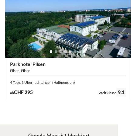
Parkhotel Pilsen
Pilsen, Pilsen
4 Tage, 3 Übernachtungen (Halbpension)
Bewertung:
CHF 295
9.1
ab
Weltklasse
Google Maps ist blockiert