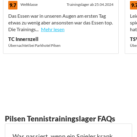
9.7
Weltklasse
Trainingslager ab 25.04.2024
9.
Das Essen war in unseren Augen am ersten Tag
Lei
etwas zu wenig aber ansonsten war das Essen top.
spi
Die Trainings...
Mehr lesen
hat
TC Innernzell
TS
Übernachtet bei Parkhotel Pilsen
Über
Pilsen Tennistrainingslager FAQs
Was passiert, wenn ein Spieler krank