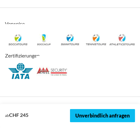
Verweise
Zertifizierungen
CHF 245
Unverbindlich anfragen
ab
© 2026, SOCCATOURS
Impressum
Datenschutz
Cookies
AVRB
Datenschutzeinstellungen
Sitemap