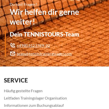
Du hast Fragen?
Wir helfen dir gerne
weiter!
Dein TENNISTOURS-Team
+49803123789-22
team@tennistrainingslager.com
SERVICE
Häufig gestellte Fragen
Leitfaden Trainingslager Organisation
Informationen zum Buchungsablauf