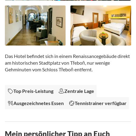
Zum
Anfang
Das Hotel befindet sich in einem Renaissancegebäude direkt
der
am historischen Stadtplatz von Třeboň, nur wenige
Bildgalerie
Gehminuten vom Schloss Třeboň entfernt.
springen
Top Preis-Leistung
Zentrale Lage
Ausgezeichnetes Essen
Tennistrainer verfügbar
Mein persönlicher Tipp an Euch