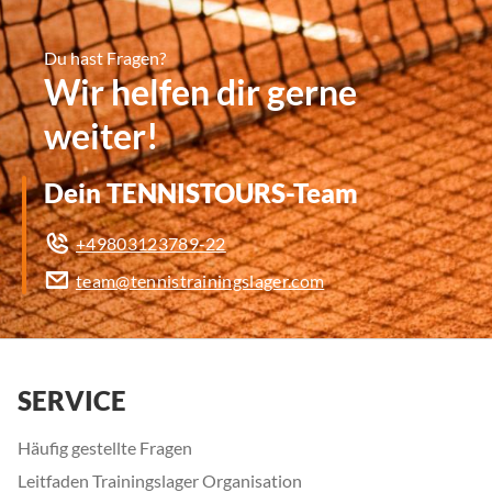
Du hast Fragen?
Wir helfen dir gerne
weiter!
Dein TENNISTOURS-Team
+49803123789-22
team@tennistrainingslager.com
SERVICE
Häufig gestellte Fragen
Leitfaden Trainingslager Organisation