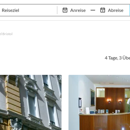
Tennis-Trainingslager
Empfehlungen
Services
Anreise
Abreise
 Standorte
97,8% Weiterempfehlungsrate
20+ Jahre Trainingsla
l Bristol
4 Tage, 3 Ü