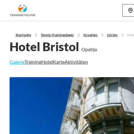
Mehr als 70
Startseite
Tennis-Trainingslager
Kroatien
Istrien
Hote
Hotel Bristol
Opatija
Galerie
Training
Hotel
Karte
Aktivitäten
Zum
Ende
der
Bildgalerie
springen