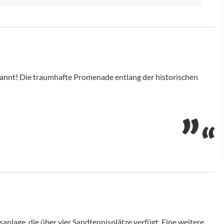
enannt! Die traumhafte Promenade entlang der historischen
anlage, die über vier Sandtennisplätze verfügt. Eine weitere