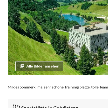
Alle Bilder ansehen
Zum
Anfang
Mildes Sommerklima, sehr schöne Trainingsplätze, tolle Tea
der
Bildgalerie
springen
Sportstätte in Gehdistanz