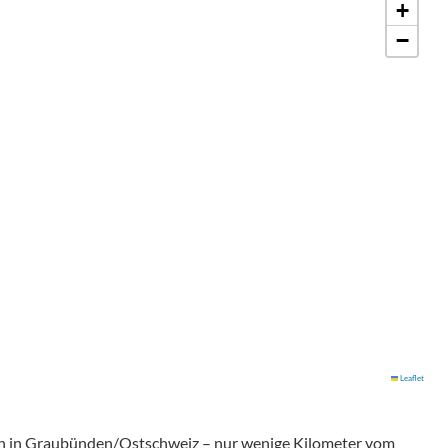
+
−
Leaflet
gnin in Graubünden/Ostschweiz – nur wenige Kilometer vom