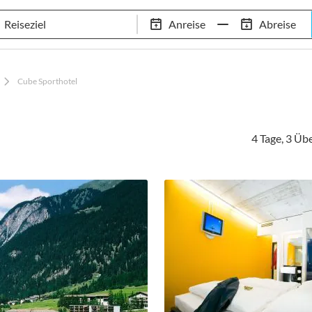
Tennis-Trainingslager
Empfehlungen
Services
Anreise
Abreise
 Standorte
97,8% Weiterempfehlungsrate
20+ Jahre Trainingsla
Cube Sporthotel
4 Tage, 3 Ü