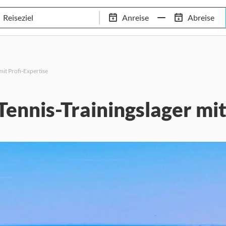
Tennis-Trainingslager
Empfehlungen
Services
Anreise
Abreise
 Standorte
97,8% Weiterempfehlungsrate
20+ Jahre Trainingsla
it Profi-Expertise
nnis-Trainingslager mit