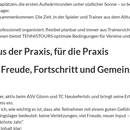
ttaplätzen, die ersten Aufwärmrunden unter südlicher Sonne – so b
ager.
l zusammenkommen. Die Zeit, in der Spieler und Trainer aus dem Al
essionell organisiert, flexibel planbar und immer aus Trainersich
tionen bietet TENNISTOURS optimale Bedingungen für Vereine un
 der Praxis, für die Praxis
n Freude, Fortschritt und Gemein
er, aktiv beim ASV Glonn und TC Neukeferloh, und bringt seine Erf
ms ein.
 ich, wie wichtig es ist, dass alle Teilnehmer mit einem guten Gef
ngslager bedeutet: keine Verletzungen, viel Freude, neuer Input –
chste Jahr.“
Inhalt klar: