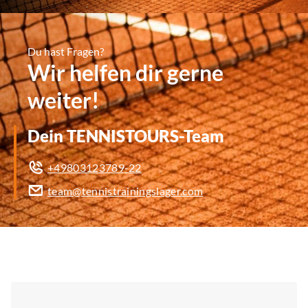
Du hast Fragen?
Wir helfen dir gerne
weiter!
Dein TENNISTOURS-Team
+49803123789-22
team@tennistrainingslager.com