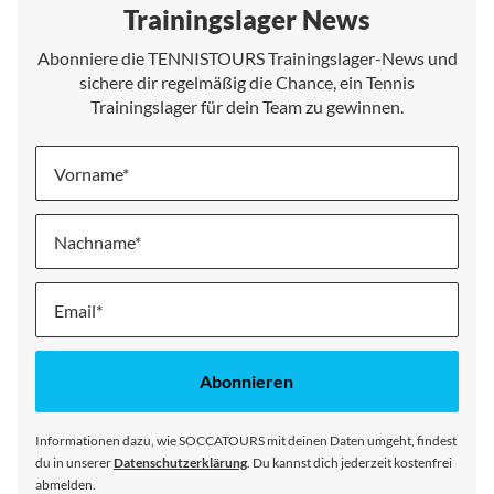
Trainingslager News
Abonniere die TENNISTOURS Trainingslager-News und
sichere dir regelmäßig die Chance, ein Tennis
Trainingslager für dein Team zu gewinnen.
Vorname
Nachname
Melde
dich
für
unseren
Abonnieren
Newsletter
an:
Informationen dazu, wie SOCCATOURS mit deinen Daten umgeht, findest
du in unserer
Datenschutzerklärung
. Du kannst dich jederzeit kostenfrei
abmelden.