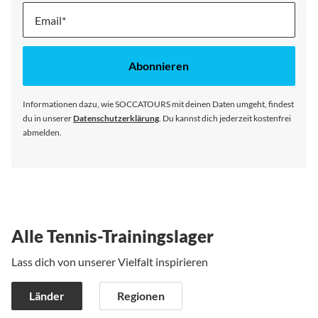
Melde
dich
für
unseren
Abonnieren
Newsletter
an:
Informationen dazu, wie SOCCATOURS mit deinen Daten umgeht, findest
du in unserer
Datenschutzerklärung
. Du kannst dich jederzeit kostenfrei
abmelden.
Alle Tennis-Trainingslager
Lass dich von unserer Vielfalt inspirieren
Länder
Regionen