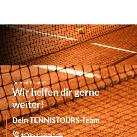
Du hast Fragen?
Wir helfen dir gerne
weiter!
Dein TENNISTOURS-Team
+49803123789-22