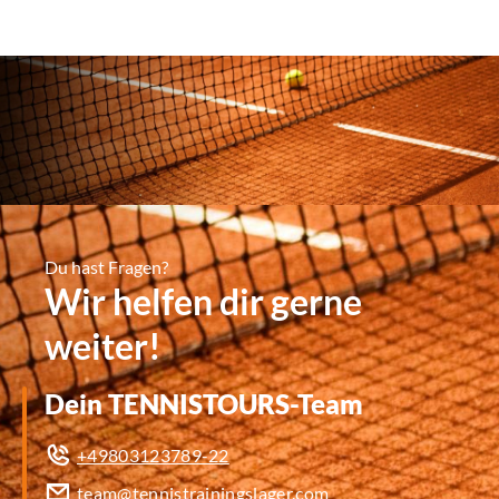
Du hast Fragen?
Wir helfen dir gerne
weiter!
Dein TENNISTOURS-Team
+49803123789-22
team@tennistrainingslager.com