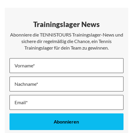
Trainingslager News
Abonniere die TENNISTOURS Trainingslager-News und
sichere dir regelmäßig die Chance, ein Tennis
Trainingslager für dein Team zu gewinnen.
Vorname
Nachname
Melde
dich
für
unseren
Abonnieren
Newsletter