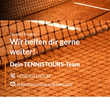
Du hast Fragen?
Wir helfen dir gerne
weiter!
Dein TENNISTOURS-Team
+49803123789-22
team@tennistrainingslager.com