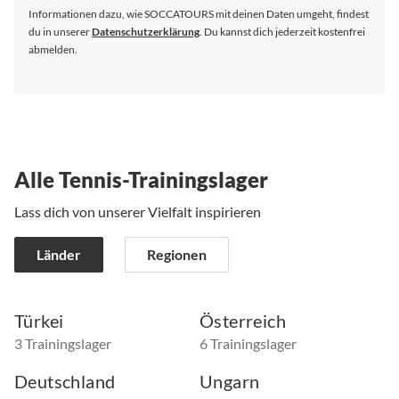
an:
Informationen dazu, wie SOCCATOURS mit deinen Daten umgeht, findest
du in unserer
Datenschutzerklärung
. Du kannst dich jederzeit kostenfrei
abmelden.
Alle Tennis-Trainingslager
Lass dich von unserer Vielfalt inspirieren
Länder
Regionen
Türkei
Österreich
3 Trainingslager
6 Trainingslager
Deutschland
Ungarn