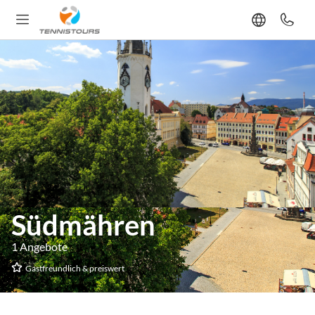
Südmähren
1 Angebote
Gastfreundlich & preiswert