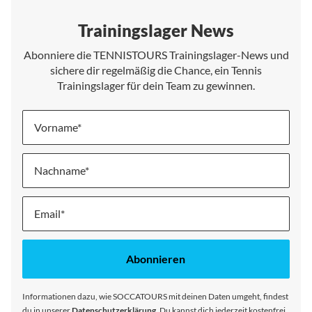
Trainingslager News
Abonniere die TENNISTOURS Trainingslager-News und
sichere dir regelmäßig die Chance, ein Tennis
Trainingslager für dein Team zu gewinnen.
Vorname
Nachname
Melde
dich
für
unseren
Abonnieren
Newsletter
an:
Informationen dazu, wie SOCCATOURS mit deinen Daten umgeht, findest
du in unserer
Datenschutzerklärung
. Du kannst dich jederzeit kostenfrei