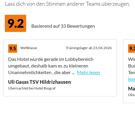
Lass dich von den Stimmen anderer Teams überzeugen.
9.2
Basierend auf
33 Bewertungen
9.5
Weltklasse
Trainingslager ab 23.04.2026
9.
Das Hotel wurde gerade im Lobbybereich
Wir
umgebaut, deshalb kam es zu kleineren
Buc
Unannehmlichkeiten , die aber ...
Mehr lesen
Ten
les
Uli Gauss TSV Hildrizhausen
Ma
Übernachtet bei Hotel Biograf
Über