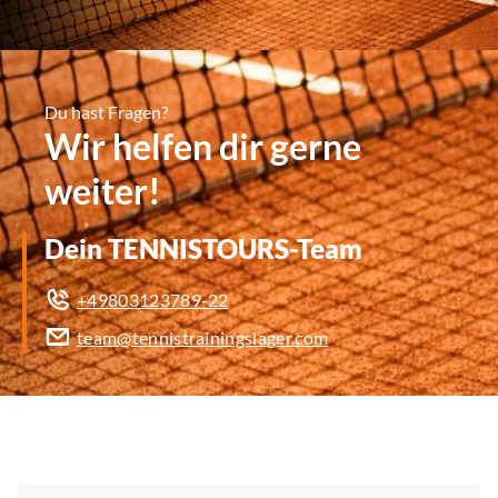
Du hast Fragen?
Wir helfen dir gerne
weiter!
Dein TENNISTOURS-Team
+49803123789-22
team@tennistrainingslager.com